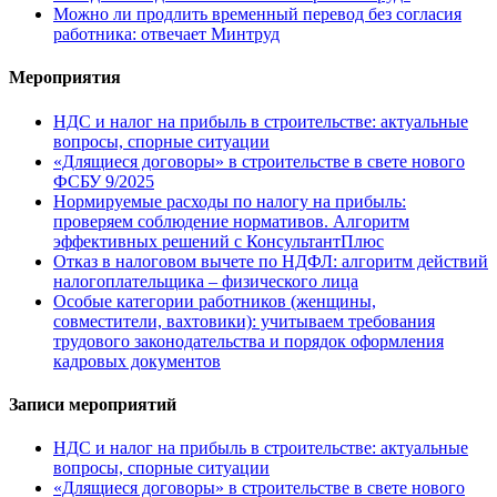
Можно ли продлить временный перевод без согласия
работника: отвечает Минтруд
Мероприятия
НДС и налог на прибыль в строительстве: актуальные
вопросы, спорные ситуации
«Длящиеся договоры» в строительстве в свете нового
ФСБУ 9/2025
Нормируемые расходы по налогу на прибыль:
проверяем соблюдение нормативов. Алгоритм
эффективных решений с КонсультантПлюс
Отказ в налоговом вычете по НДФЛ: алгоритм действий
налогоплательщика – физического лица
Особые категории работников (женщины,
совместители, вахтовики): учитываем требования
трудового законодательства и порядок оформления
кадровых документов
Записи мероприятий
НДС и налог на прибыль в строительстве: актуальные
вопросы, спорные ситуации
«Длящиеся договоры» в строительстве в свете нового