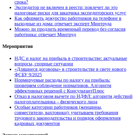
срока?
Экспедитор не включен в реестр: повлечет ли это
налоговые риски для заказчика экспедиторских услуг
Как оформить дежурство работников на телефоне в
выходные из дома: отвечает эксперт Минтруда
Можно ли продлить временный перевод без согласия
работника: отвечает Минтруд
Мероприятия
НДС и налог на прибыль в строительстве: актуальные
вопросы, спорные ситуации
«Длящиеся договоры» в строительстве в свете нового
ФСБУ 9/2025
Нормируемые расходы по налогу на прибыль:
проверяем соблюдение нормативов. Алгоритм
эффективных решений с КонсультантПлюс
Отказ в налоговом вычете по НДФЛ: алгоритм действий
налогоплательщика – физического лица
Особые категории работников (женщины,
совместители, вахтовики): учитываем требования
трудового законодательства и порядок оформления
кадровых документов