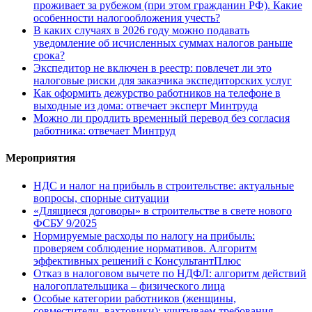
проживает за рубежом (при этом гражданин РФ). Какие
особенности налогообложения учесть?
В каких случаях в 2026 году можно подавать
уведомление об исчисленных суммах налогов раньше
срока?
Экспедитор не включен в реестр: повлечет ли это
налоговые риски для заказчика экспедиторских услуг
Как оформить дежурство работников на телефоне в
выходные из дома: отвечает эксперт Минтруда
Можно ли продлить временный перевод без согласия
работника: отвечает Минтруд
Мероприятия
НДС и налог на прибыль в строительстве: актуальные
вопросы, спорные ситуации
«Длящиеся договоры» в строительстве в свете нового
ФСБУ 9/2025
Нормируемые расходы по налогу на прибыль:
проверяем соблюдение нормативов. Алгоритм
эффективных решений с КонсультантПлюс
Отказ в налоговом вычете по НДФЛ: алгоритм действий
налогоплательщика – физического лица
Особые категории работников (женщины,
совместители, вахтовики): учитываем требования