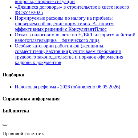
вопросы, спорные ситуации
«Длящиеся договоры» в строительстве в свете нового
ФСБУ 9/2025
Нормируемые расходы по налогу на прибыль:
проверяем соблюдение нормативов. Алгоритм
эффективных решений с КонсультантПлюс
Отказ в налоговом вычете по НДФЛ: алгоритм действий
налогоплательщика – физического лица
Особые категории работников (женщины,
совместители, вахтовики): учитываем требования
трудового законодательства и порядок оформления
кадровых документов
Подборки
Налоговая реформа - 2026 (обновлено 06.05.2026)
Справочная информация
Библиотека
Правовой советник