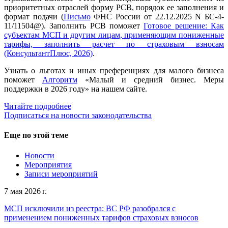
приоритетных отраслей форму РСВ, порядок ее заполнения и
формат подачи (
Письмо
ФНС России от 22.12.2025 N БС-4-
11/11504@). Заполнить РСВ поможет
Готовое решение: Как
субъектам МСП и другим лицам, применяющим пониженные
тарифы, заполнить расчет по страховым взносам
(КонсультантПлюс, 2026)
.
Узнать о льготах и иных преференциях для малого бизнеса
поможет
Алгоритм
«Малый и средний бизнес. Меры
поддержки в 2026 году» на нашем сайте.
Читайте подробнее
Подписаться на новости законодательства
Еще по этой теме
Новости
Мероприятия
Записи мероприятий
7 мая 2026 г.
МСП исключили из реестра: ВС РФ разобрался с
применением пониженных тарифов страховых взносов