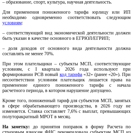
– образование, спорт, культура, научная деятельность.
Для применения пониженного тарифа юрлицу или ИП
необходимо одновременно соответствовать следующим
условиям
:
– соответствующий вид экономической деятельности должен
быть указан в качестве основного в ЕГРЮЛ/ЕГРИП;
– доля доходов от основного вида деятельности должна
составлять не менее 70%.
При этом плательщики – субъекты МСП, соответствующие
условиям, с I квартала 2026 года используют при
формировании РСВ новый
код тарифа
«32» (ранее «20»). При
несоответствии условиям плательщик лишается права на
применение единого пониженного тарифа с начала
расчетного периода, в котором нарушение допущено.
Кроме того, пониженный тариф для субъектов МСП, занятых
в сфере обрабатывающего производства, в 2026 году не
изменяется. Ставка составляет 7,6% с выплат, превышающих
полуторакратный МРОТ в месяц.
На заметку:
до принятия поправок в форму Расчета по
страховым взносам ФНС рекомендовала субъектам МСП из