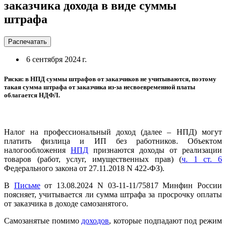
заказчика дохода в виде суммы
штрафа
Распечатать
6 сентября 2024 г.
Риски: в НПД суммы штрафов от заказчиков не учитываются, поэтому
такая сумма штрафа от заказчика из-за несвоевременной платы
облагается НДФЛ.
Налог на профессиональный доход (далее – НПД) могут
платить физлица и ИП без работников. Объектом
налогообложения
НПД
признаются доходы от реализации
товаров (работ, услуг, имущественных прав) (
ч. 1 ст. 6
Федерального закона от 27.11.2018 N 422-ФЗ).
В
Письме
от 13.08.2024 N 03-11-11/75817 Минфин России
поясняет, учитывается ли сумма штрафа за просрочку оплаты
от заказчика в доходе самозанятого.
Самозанятые помимо
доходов
, которые подпадают под режим