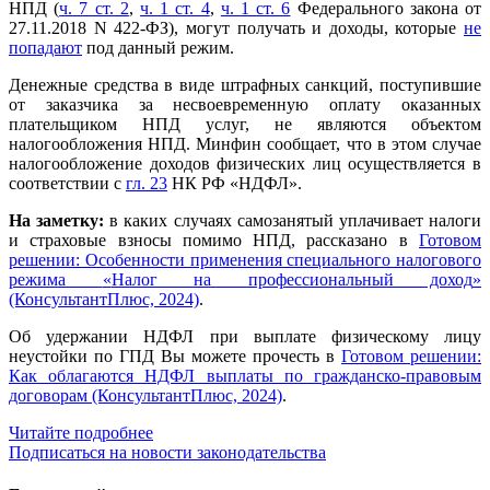
НПД (
ч. 7 ст. 2
,
ч. 1 ст. 4
,
ч. 1 ст. 6
Федерального закона от
27.11.2018 N 422-ФЗ), могут получать и доходы, которые
не
попадают
под данный режим.
Денежные средства в виде штрафных санкций, поступившие
от заказчика за несвоевременную оплату оказанных
плательщиком НПД услуг, не являются объектом
налогообложения НПД. Минфин сообщает, что в этом случае
налогообложение доходов физических лиц осуществляется в
соответствии с
гл. 23
НК РФ «НДФЛ».
На заметку:
в каких случаях самозанятый уплачивает налоги
и страховые взносы помимо НПД, рассказано в
Готовом
решении: Особенности применения специального налогового
режима
«
Налог на профессиональный доход
»
(КонсультантПлюс, 2024)
.
Об удержании НДФЛ при выплате физическому лицу
неустойки по ГПД Вы можете прочесть в
Готовом решении:
Как облагаются НДФЛ выплаты по гражданско-правовым
договорам (КонсультантПлюс, 2024)
.
Читайте подробнее
Подписаться на новости законодательства