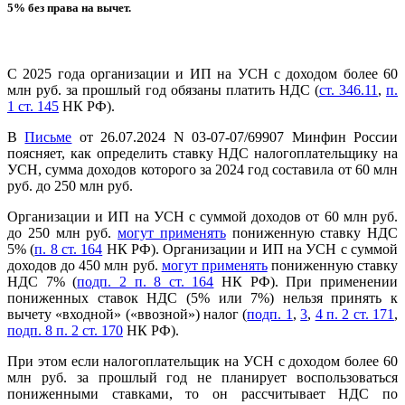
5% без права на вычет.
С 2025 года организации и ИП на УСН с доходом более 60
млн руб. за прошлый год обязаны платить НДС (
ст. 346.11
,
п.
1 ст. 145
НК РФ).
В
Письме
от 26.07.2024 N 03-07-07/69907 Минфин России
поясняет, как определить ставку НДС налогоплательщику на
УСН, сумма доходов которого за 2024 год составила от 60 млн
руб. до 250 млн руб.
Организации и ИП на УСН с суммой доходов от 60 млн руб.
до 250 млн руб.
могут применять
пониженную ставку НДС
5% (
п. 8 ст. 164
НК РФ). Организации и ИП на УСН с суммой
доходов до 450 млн руб.
могут применять
пониженную ставку
НДС 7% (
подп. 2 п. 8 ст. 164
НК РФ). При применении
пониженных ставок НДС (5% или 7%) нельзя принять к
вычету «входной» («ввозной») налог (
подп. 1
,
3
,
4 п. 2 ст. 171
,
подп. 8 п. 2 ст. 170
НК РФ).
При этом если налогоплательщик на УСН с доходом более 60
млн руб. за прошлый год не планирует воспользоваться
пониженными ставками, то он рассчитывает НДС по