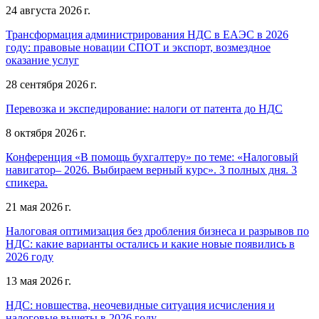
24 августа 2026 г.
Трансформация администрирования НДС в ЕАЭС в 2026
году: правовые новации СПОТ и экспорт, возмездное
оказание услуг
28 сентября 2026 г.
Перевозка и экспедирование: налоги от патента до НДС
8 октября 2026 г.
Конференция «В помощь бухгалтеру» по теме: «Налоговый
навигатор– 2026. Выбираем верный курс». 3 полных дня. 3
спикера.
21 мая 2026 г.
Налоговая оптимизация без дробления бизнеса и разрывов по
НДС: какие варианты остались и какие новые появились в
2026 году
13 мая 2026 г.
НДС: новшества, неочевидные ситуация исчисления и
налоговые вычеты в 2026 году