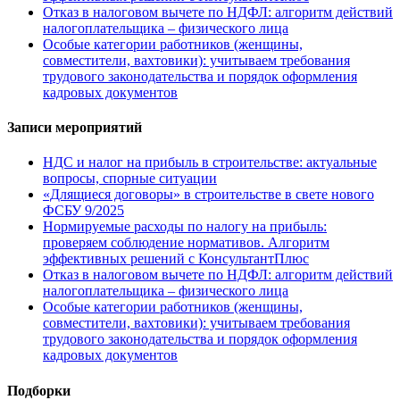
Отказ в налоговом вычете по НДФЛ: алгоритм действий
налогоплательщика – физического лица
Особые категории работников (женщины,
совместители, вахтовики): учитываем требования
трудового законодательства и порядок оформления
кадровых документов
Записи мероприятий
НДС и налог на прибыль в строительстве: актуальные
вопросы, спорные ситуации
«Длящиеся договоры» в строительстве в свете нового
ФСБУ 9/2025
Нормируемые расходы по налогу на прибыль:
проверяем соблюдение нормативов. Алгоритм
эффективных решений с КонсультантПлюс
Отказ в налоговом вычете по НДФЛ: алгоритм действий
налогоплательщика – физического лица
Особые категории работников (женщины,
совместители, вахтовики): учитываем требования
трудового законодательства и порядок оформления
кадровых документов
Подборки