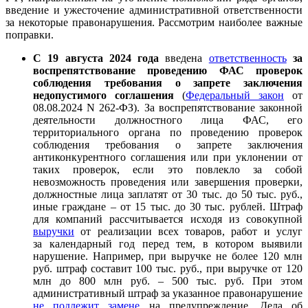
введение и ужесточение административной ответственности
за некоторые правонарушения. Рассмотрим наиболее важные
поправки.
С 19 августа 2024 года
введена
ответственность
за
воспрепятствование проведению ФАС проверок
соблюдения требования о запрете заключения
недопустимого соглашения
(
Федеральный закон
от
08.08.2024 N 262-ФЗ). За воспрепятствование законной
деятельности должностного лица ФАС, его
территориального органа по проведению проверок
соблюдения требования о запрете заключения
антиконкурентного соглашения или при уклонении от
таких проверок, если это повлекло за собой
невозможность проведения или завершения проверки,
должностные лица заплатят от 30 тыс. до 50 тыс. руб.,
иные граждане – от 15 тыс. до 30 тыс. рублей. Штраф
для компаний рассчитывается исходя из совокупной
выручки
от реализации всех товаров, работ и услуг
за календарный год перед тем, в котором выявили
нарушение. Например, при выручке не более 120 млн
руб. штраф составит 100 тыс. руб., при выручке от 120
млн до 800 млн руб. – 500 тыс. руб. При этом
административный штраф за указанное правонарушение
не подлежит замене
на предупреждение. Дела об