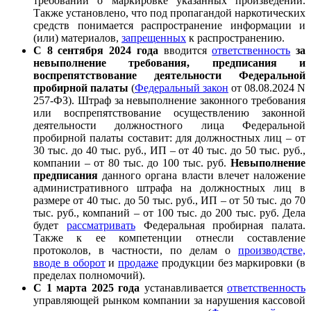
требований о маркировке указанных произведений.
Также установлено, что под пропагандой наркотических
средств понимается распространение информации и
(или) материалов,
запрещенных
к распространению.
С 8 сентября 2024 года
вводится
ответственность
за
невыполнение требования, предписания и
воспрепятствование деятельности Федеральной
пробирной палаты
(
Федеральный закон
от 08.08.2024 N
257-ФЗ). Штраф за невыполнение законного требования
или воспрепятствование осуществлению законной
деятельности должностного лица Федеральной
пробирной палаты составит: для должностных лиц – от
30 тыс. до 40 тыс. руб., ИП – от 40 тыс. до 50 тыс. руб.,
компании – от 80 тыс. до 100 тыс. руб.
Невыполнение
предписания
данного органа власти влечет наложение
административного штрафа на должностных лиц в
размере от 40 тыс. до 50 тыс. руб., ИП – от 50 тыс. до 70
тыс. руб., компаний – от 100 тыс. до 200 тыс. руб. Дела
будет
рассматривать
Федеральная пробирная палата.
Также к ее компетенции отнесли составление
протоколов, в частности, по делам о
производстве,
вводе в оборот
и
продаже
продукции без маркировки (в
пределах полномочий).
С 1 марта 2025 года
устанавливается
ответственность
управляющей рынком компании за нарушения кассовой