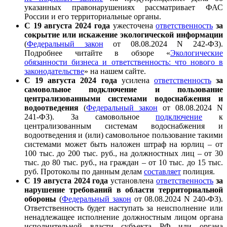
указанных правонарушениях рассматривает ФАС
России и его территориальные органы.
С 19 августа 2024 года
ужесточена
ответственность
за
сокрытие или искажение экологической информации
(
Федеральный закон
от 08.08.2024 N 242-ФЗ).
Подробнее читайте в обзоре «
Экологические
обязанности бизнеса и ответственность: что нового в
законодательстве
» на нашем сайте.
С 19 августа 2024 года
усилена
ответственность
за
самовольное подключение и пользование
централизованными системами водоснабжения и
водоотведения
(
Федеральный закон
от 08.08.2024 N
241-ФЗ). За самовольное
подключение
к
централизованным системам водоснабжения и
водоотведения и (или) самовольное пользование такими
системами может быть наложен штраф на юрлиц – от
100 тыс. до 200 тыс. руб., на должностных лиц – от 30
тыс. до 80 тыс. руб., на граждан – от 10 тыс. до 15 тыс.
руб. Протоколы по данным делам
составляет
полиция.
С 19 августа 2024 года
установлена
ответственность
за
нарушение требований в области территориальной
обороны
(
Федеральный закон
от 08.08.2024 N 240-ФЗ).
Ответственность будет наступать за неисполнение или
ненадлежащее исполнение должностным лицом органа
исполнительной власти субъекта РФ или органа