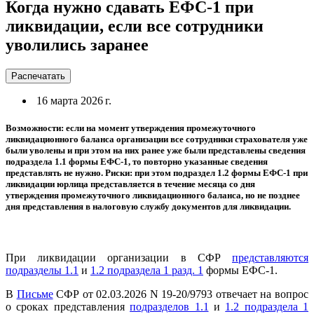
Когда нужно сдавать ЕФС-1 при
ликвидации, если все сотрудники
уволились заранее
Распечатать
16 марта 2026 г.
Возможности: если на момент утверждения промежуточного
ликвидационного баланса организации все сотрудники страхователя уже
были уволены и при этом на них ранее уже были представлены сведения
подраздела 1.1 формы ЕФС-1, то повторно указанные сведения
представлять не нужно. Риски: при этом подраздел 1.2 формы ЕФС-1 при
ликвидации юрлица представляется в течение месяца со дня
утверждения промежуточного ликвидационного баланса, но не позднее
дня представления в налоговую службу документов для ликвидации.
При ликвидации организации в СФР
представляются
подразделы 1.1
и
1.2 подраздела 1 разд. 1
формы ЕФС-1.
В
Письме
СФР от 02.03.2026 N 19-20/9793 отвечает на вопрос
о сроках представления
подразделов 1.1
и
1.2 подраздела 1