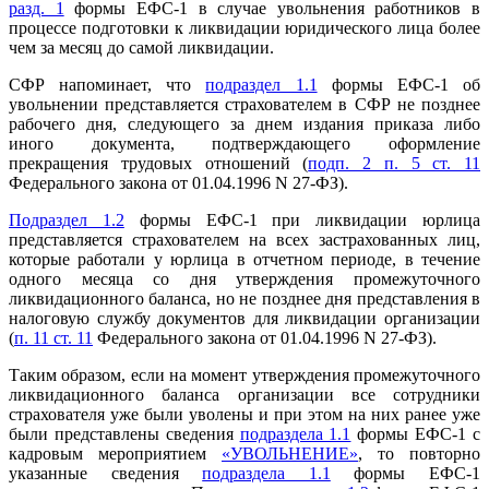
разд. 1
формы ЕФС-1 в случае увольнения работников в
процессе подготовки к ликвидации юридического лица более
чем за месяц до самой ликвидации.
СФР напоминает, что
подраздел 1.1
формы ЕФС-1 об
увольнении представляется страхователем в СФР не позднее
рабочего дня, следующего за днем издания приказа либо
иного документа, подтверждающего оформление
прекращения трудовых отношений (
подп. 2 п. 5 ст. 11
Федерального закона от 01.04.1996 N 27-ФЗ).
Подраздел 1.2
формы ЕФС-1 при ликвидации юрлица
представляется страхователем на всех застрахованных лиц,
которые работали у юрлица в отчетном периоде, в течение
одного месяца со дня утверждения промежуточного
ликвидационного баланса, но не позднее дня представления в
налоговую службу документов для ликвидации организации
(
п. 11 ст. 11
Федерального закона от 01.04.1996 N 27-ФЗ).
Таким образом, если на момент утверждения промежуточного
ликвидационного баланса организации все сотрудники
страхователя уже были уволены и при этом на них ранее уже
были представлены сведения
подраздела 1.1
формы ЕФС-1 с
кадровым мероприятием
«УВОЛЬНЕНИЕ»
, то повторно
указанные сведения
подраздела 1.1
формы ЕФС-1