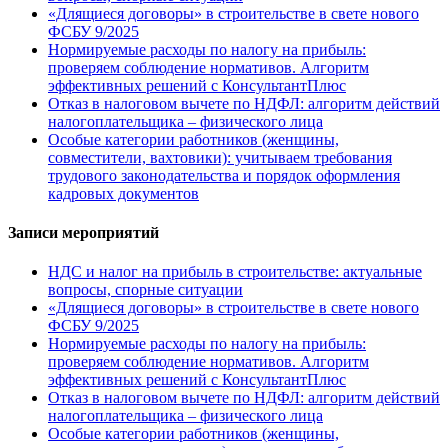
«Длящиеся договоры» в строительстве в свете нового
ФСБУ 9/2025
Нормируемые расходы по налогу на прибыль:
проверяем соблюдение нормативов. Алгоритм
эффективных решений с КонсультантПлюс
Отказ в налоговом вычете по НДФЛ: алгоритм действий
налогоплательщика – физического лица
Особые категории работников (женщины,
совместители, вахтовики): учитываем требования
трудового законодательства и порядок оформления
кадровых документов
Записи мероприятий
НДС и налог на прибыль в строительстве: актуальные
вопросы, спорные ситуации
«Длящиеся договоры» в строительстве в свете нового
ФСБУ 9/2025
Нормируемые расходы по налогу на прибыль:
проверяем соблюдение нормативов. Алгоритм
эффективных решений с КонсультантПлюс
Отказ в налоговом вычете по НДФЛ: алгоритм действий
налогоплательщика – физического лица
Особые категории работников (женщины,