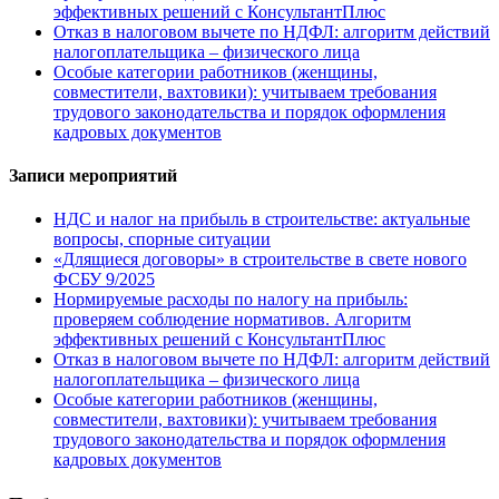
эффективных решений с КонсультантПлюс
Отказ в налоговом вычете по НДФЛ: алгоритм действий
налогоплательщика – физического лица
Особые категории работников (женщины,
совместители, вахтовики): учитываем требования
трудового законодательства и порядок оформления
кадровых документов
Записи мероприятий
НДС и налог на прибыль в строительстве: актуальные
вопросы, спорные ситуации
«Длящиеся договоры» в строительстве в свете нового
ФСБУ 9/2025
Нормируемые расходы по налогу на прибыль:
проверяем соблюдение нормативов. Алгоритм
эффективных решений с КонсультантПлюс
Отказ в налоговом вычете по НДФЛ: алгоритм действий
налогоплательщика – физического лица
Особые категории работников (женщины,
совместители, вахтовики): учитываем требования
трудового законодательства и порядок оформления
кадровых документов