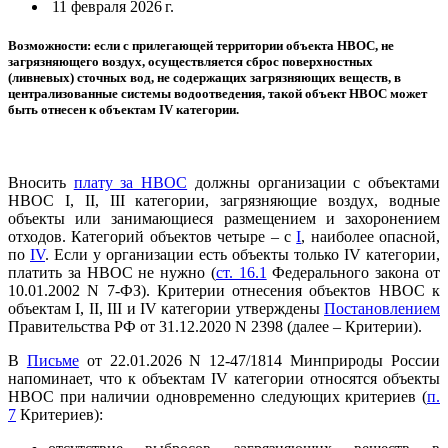
11 февраля 2026 г.
Возможности: если с прилегающей территории объекта НВОС, не
загрязняющего воздух, осуществляется сброс поверхностных
(ливневых) сточных вод, не содержащих загрязняющих веществ, в
централизованные системы водоотведения, такой объект НВОС может
быть отнесен к объектам IV категории.
Вносить
плату за НВОС
должны организации с объектами
НВОС I, II, III категории, загрязняющие воздух, водные
объекты или занимающиеся размещением и захоронением
отходов. Категорий объектов четыре – с
I
, наиболее опасной,
по
IV
. Если у организации есть объекты только IV категории,
платить за НВОС не нужно (
ст. 16.1
Федерального закона от
10.01.2002 N 7-ФЗ). Критерии отнесения объектов НВОС к
объектам I, II, III и IV категории утверждены
Постановлением
Правительства РФ от 31.12.2020 N 2398 (далее – Критерии).
В
Письме
от 22.01.2026 N 12-47/1814 Минприроды России
напоминает, что к объектам IV категории относятся объекты
НВОС при наличии одновременно следующих критериев (
п.
7
Критериев):