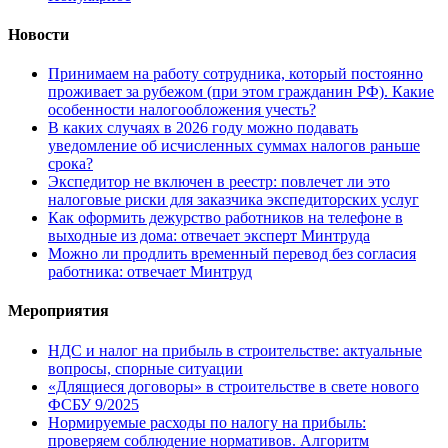
Новости
Принимаем на работу сотрудника, который постоянно
проживает за рубежом (при этом гражданин РФ). Какие
особенности налогообложения учесть?
В каких случаях в 2026 году можно подавать
уведомление об исчисленных суммах налогов раньше
срока?
Экспедитор не включен в реестр: повлечет ли это
налоговые риски для заказчика экспедиторских услуг
Как оформить дежурство работников на телефоне в
выходные из дома: отвечает эксперт Минтруда
Можно ли продлить временный перевод без согласия
работника: отвечает Минтруд
Мероприятия
НДС и налог на прибыль в строительстве: актуальные
вопросы, спорные ситуации
«Длящиеся договоры» в строительстве в свете нового
ФСБУ 9/2025
Нормируемые расходы по налогу на прибыль:
проверяем соблюдение нормативов. Алгоритм