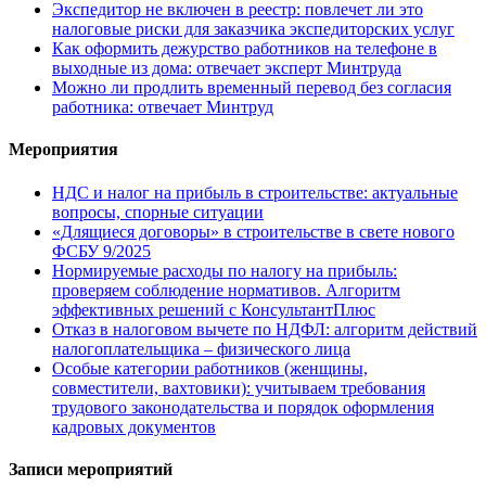
Экспедитор не включен в реестр: повлечет ли это
налоговые риски для заказчика экспедиторских услуг
Как оформить дежурство работников на телефоне в
выходные из дома: отвечает эксперт Минтруда
Можно ли продлить временный перевод без согласия
работника: отвечает Минтруд
Мероприятия
НДС и налог на прибыль в строительстве: актуальные
вопросы, спорные ситуации
«Длящиеся договоры» в строительстве в свете нового
ФСБУ 9/2025
Нормируемые расходы по налогу на прибыль:
проверяем соблюдение нормативов. Алгоритм
эффективных решений с КонсультантПлюс
Отказ в налоговом вычете по НДФЛ: алгоритм действий
налогоплательщика – физического лица
Особые категории работников (женщины,
совместители, вахтовики): учитываем требования
трудового законодательства и порядок оформления
кадровых документов
Записи мероприятий