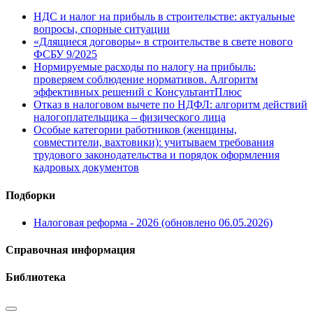
НДС и налог на прибыль в строительстве: актуальные
вопросы, спорные ситуации
«Длящиеся договоры» в строительстве в свете нового
ФСБУ 9/2025
Нормируемые расходы по налогу на прибыль:
проверяем соблюдение нормативов. Алгоритм
эффективных решений с КонсультантПлюс
Отказ в налоговом вычете по НДФЛ: алгоритм действий
налогоплательщика – физического лица
Особые категории работников (женщины,
совместители, вахтовики): учитываем требования
трудового законодательства и порядок оформления
кадровых документов
Подборки
Налоговая реформа - 2026 (обновлено 06.05.2026)
Справочная информация
Библиотека