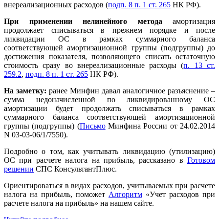
внереализационных расходов (
подп. 8 п. 1 ст. 265
НК РФ).
При применении нелинейного метода
амортизация
продолжает списываться в прежнем порядке и после
ликвидации ОС в рамках суммарного баланса
соответствующей амортизационной группы (подгруппы) до
достижения показателя, позволяющего списать остаточную
стоимость сразу во внереализационные расходы (
п. 13 ст.
259.2
,
подп. 8 п. 1 ст. 265
НК РФ).
На заметку:
ранее Минфин давал аналогичное разъяснение –
сумма недоначисленной по ликвидированному ОС
амортизации будет продолжать списываться в рамках
суммарного баланса соответствующей амортизационной
группы (подгруппы) (
Письмо
Минфина России от 24.02.2014
N 03-03-06/1/7550).
Подробно о том, как учитывать ликвидацию (утилизацию)
ОС при расчете налога на прибыль, рассказано в
Готовом
решении
СПС КонсультантПлюс.
Ориентироваться в видах расходов, учитываемых при расчете
налога на прибыль, поможет
Алгоритм
«Учет расходов при
расчете налога на прибыль» на нашем сайте.