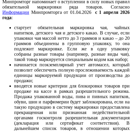
Минпромторг напоминает о вступлении в силу новых правил
обязательной маркировки ряда товаров. Согласно
Информации
Минпромторга от 01.04.2026
с 1 апреля 2026
года
:
стартует обязательная маркировка чая, чайных
напитков, детского чая и детского какао. В случае, если
упаковки чая массой нетто до 3 граммов и какао – до 20
граммов объединены в групповую упаковку, то она
подлежит маркировке. Если же в одну упаковку
собраны разные товары (например, разные виды чая),
такой товар маркируется специальным кодом как набор;
начинается поэкземплярный учет автомасел, который
позволит обеспечить полную прослеживаемость каждой
единицы маркируемой продукции от производства до
продажи;
вводятся новые критерии для блокировки товаров при
продаже на кассе в рамках разрешительного режима.
Продажа упакованной воды, пива и пивных напитков,
обуви, шин и парфюмерии будет заблокирована, если на
такую продукцию в систему маркировки предоставлена
прекращенная или признанная недействительной
органами госконтроля разрешительная документация
(декларация или сертификат соответствия). В
дальнейшем список товаров, в отношении которых