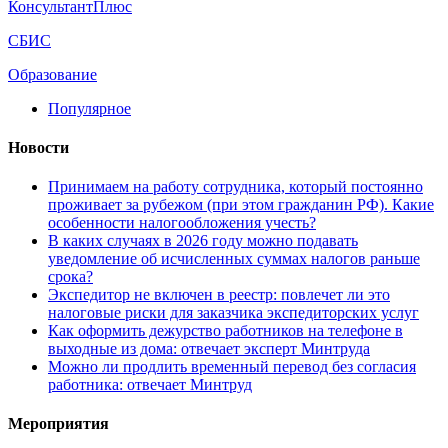
КонсультантПлюс
СБИС
Образование
Популярное
Новости
Принимаем на работу сотрудника, который постоянно
проживает за рубежом (при этом гражданин РФ). Какие
особенности налогообложения учесть?
В каких случаях в 2026 году можно подавать
уведомление об исчисленных суммах налогов раньше
срока?
Экспедитор не включен в реестр: повлечет ли это
налоговые риски для заказчика экспедиторских услуг
Как оформить дежурство работников на телефоне в
выходные из дома: отвечает эксперт Минтруда
Можно ли продлить временный перевод без согласия
работника: отвечает Минтруд
Мероприятия