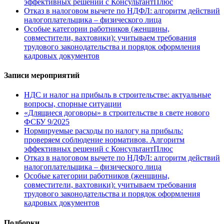
эффективных решений с КонсультантПлюс
Отказ в налоговом вычете по НДФЛ: алгоритм действий
налогоплательщика – физического лица
Особые категории работников (женщины,
совместители, вахтовики): учитываем требования
трудового законодательства и порядок оформления
кадровых документов
Записи мероприятий
НДС и налог на прибыль в строительстве: актуальные
вопросы, спорные ситуации
«Длящиеся договоры» в строительстве в свете нового
ФСБУ 9/2025
Нормируемые расходы по налогу на прибыль:
проверяем соблюдение нормативов. Алгоритм
эффективных решений с КонсультантПлюс
Отказ в налоговом вычете по НДФЛ: алгоритм действий
налогоплательщика – физического лица
Особые категории работников (женщины,
совместители, вахтовики): учитываем требования
трудового законодательства и порядок оформления
кадровых документов
Подборки