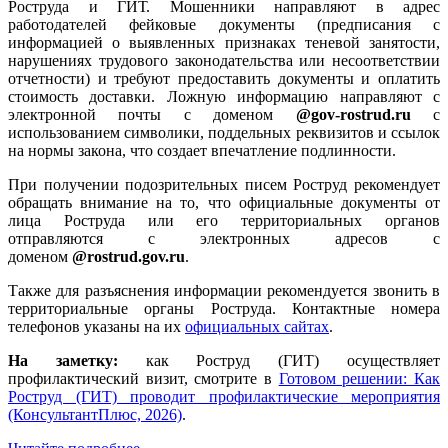
Роструда и ГИТ. Мошенники направляют в адрес
работодателей фейковые документы (предписания с
информацией о выявленных признаках теневой занятости,
нарушениях трудового законодательства или несоответствии
отчетности) и требуют предоставить документы и оплатить
стоимость доставки. Ложную информацию направляют с
электронной почты с доменом
@gov-rostrud.ru
с
использованием символики, поддельных реквизитов и ссылок
на нормы закона, что создает впечатление подлинности.
При получении подозрительных писем Роструд рекомендует
обращать внимание на то, что официальные документы от
лица Роструда или его территориальных органов
отправляются с электронных адресов с
доменом
@rostrud.gov.ru
.
Также для разъяснения информации рекомендуется звонить в
территориальные органы Роструда. Контактные номера
телефонов указаны на их
официальных сайтах
.
На заметку:
как Роструд (ГИТ) осуществляет
профилактический визит, смотрите в
Готовом решении: Как
Роструд (ГИТ) проводит профилактические мероприятия
(КонсультантПлюс, 2026)
.