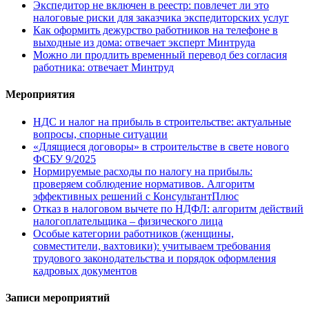
Экспедитор не включен в реестр: повлечет ли это
налоговые риски для заказчика экспедиторских услуг
Как оформить дежурство работников на телефоне в
выходные из дома: отвечает эксперт Минтруда
Можно ли продлить временный перевод без согласия
работника: отвечает Минтруд
Мероприятия
НДС и налог на прибыль в строительстве: актуальные
вопросы, спорные ситуации
«Длящиеся договоры» в строительстве в свете нового
ФСБУ 9/2025
Нормируемые расходы по налогу на прибыль:
проверяем соблюдение нормативов. Алгоритм
эффективных решений с КонсультантПлюс
Отказ в налоговом вычете по НДФЛ: алгоритм действий
налогоплательщика – физического лица
Особые категории работников (женщины,
совместители, вахтовики): учитываем требования
трудового законодательства и порядок оформления
кадровых документов
Записи мероприятий