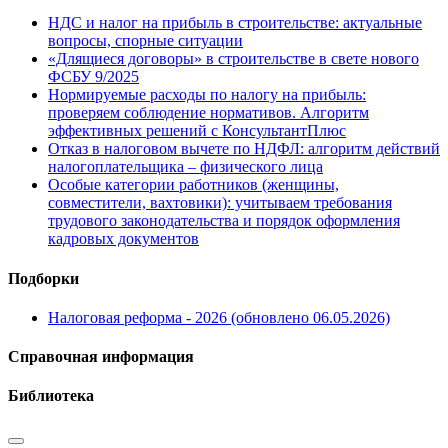
НДС и налог на прибыль в строительстве: актуальные
вопросы, спорные ситуации
«Длящиеся договоры» в строительстве в свете нового
ФСБУ 9/2025
Нормируемые расходы по налогу на прибыль:
проверяем соблюдение нормативов. Алгоритм
эффективных решений с КонсультантПлюс
Отказ в налоговом вычете по НДФЛ: алгоритм действий
налогоплательщика – физического лица
Особые категории работников (женщины,
совместители, вахтовики): учитываем требования
трудового законодательства и порядок оформления
кадровых документов
Подборки
Налоговая реформа - 2026 (обновлено 06.05.2026)
Справочная информация
Библиотека