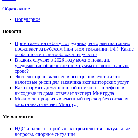
Образование
Популярное
Новости
Принимаем на работу сотрудника, который постоянно
проживает за рубежом (при этом гражданин РФ). Какие
особенности налогообложения учесть?
В каких случаях в 2026 году можно подавать
уведомление об исчисленных суммах налогов раньше
срока?
Экспедитор не включен в реестр: повлечет ли это
налоговые риски для заказчика экспедиторских услуг
Как оформить дежурство работников на телефоне в
выходные из дома: отвечает эксперт Минтруда
Можно ли продлить временный перевод без согласия
работника: отвечает Минтруд
Мероприятия
НДС и налог на прибыль в строительстве: актуальные
вопросы, спорные ситуации