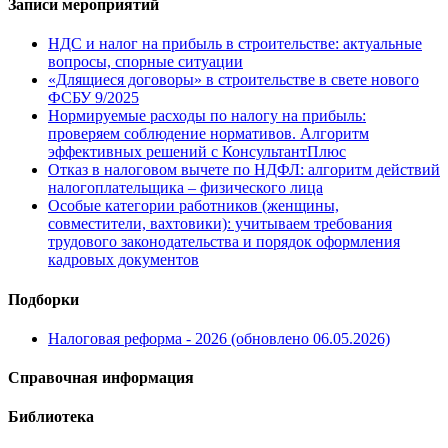
Записи мероприятий
НДС и налог на прибыль в строительстве: актуальные
вопросы, спорные ситуации
«Длящиеся договоры» в строительстве в свете нового
ФСБУ 9/2025
Нормируемые расходы по налогу на прибыль:
проверяем соблюдение нормативов. Алгоритм
эффективных решений с КонсультантПлюс
Отказ в налоговом вычете по НДФЛ: алгоритм действий
налогоплательщика – физического лица
Особые категории работников (женщины,
совместители, вахтовики): учитываем требования
трудового законодательства и порядок оформления
кадровых документов
Подборки
Налоговая реформа - 2026 (обновлено 06.05.2026)
Справочная информация
Библиотека