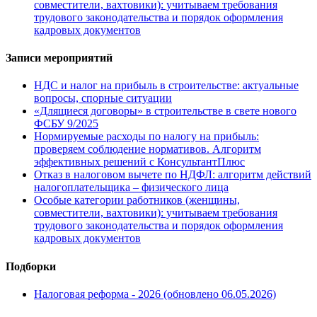
совместители, вахтовики): учитываем требования
трудового законодательства и порядок оформления
кадровых документов
Записи мероприятий
НДС и налог на прибыль в строительстве: актуальные
вопросы, спорные ситуации
«Длящиеся договоры» в строительстве в свете нового
ФСБУ 9/2025
Нормируемые расходы по налогу на прибыль:
проверяем соблюдение нормативов. Алгоритм
эффективных решений с КонсультантПлюс
Отказ в налоговом вычете по НДФЛ: алгоритм действий
налогоплательщика – физического лица
Особые категории работников (женщины,
совместители, вахтовики): учитываем требования
трудового законодательства и порядок оформления
кадровых документов
Подборки
Налоговая реформа - 2026 (обновлено 06.05.2026)