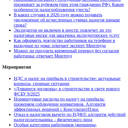
проживает за рубежом (при этом гражданин РФ). Какие
особенности налогообложения учесть?
В каких случаях в 2026 году можно подавать
уведомление об исчисленных суммах налогов раньше
срока?
Экспедитор не включен в реестр: повлечет ли это
налоговые риски для заказчика экспедиторских услуг
Как оформить дежурство работников на телефоне в
выходные из дома: отвечает эксперт Минтруда
Можно ли продлить временный перевод без согласия
работника: отвечает Минтруд
Мероприятия
НДС и налог на прибыль в строительстве: актуальные
вопросы, спорные ситуации
«Длящиеся договоры» в строительстве в свете нового
ФСБУ 9/2025
Нормируемые расходы по налогу на прибыль:
проверяем соблюдение нормативов. Алгоритм
эффективных решений с КонсультантПлюс
Отказ в налоговом вычете по НДФЛ: алгоритм действий
налогоплательщика – физического лица
Особые категории работников (женщины,