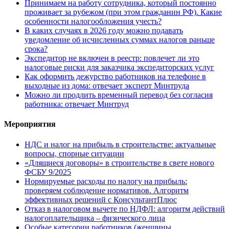
Принимаем на работу сотрудника, который постоянно
проживает за рубежом (при этом гражданин РФ). Какие
особенности налогообложения учесть?
В каких случаях в 2026 году можно подавать
уведомление об исчисленных суммах налогов раньше
срока?
Экспедитор не включен в реестр: повлечет ли это
налоговые риски для заказчика экспедиторских услуг
Как оформить дежурство работников на телефоне в
выходные из дома: отвечает эксперт Минтруда
Можно ли продлить временный перевод без согласия
работника: отвечает Минтруд
Мероприятия
НДС и налог на прибыль в строительстве: актуальные
вопросы, спорные ситуации
«Длящиеся договоры» в строительстве в свете нового
ФСБУ 9/2025
Нормируемые расходы по налогу на прибыль:
проверяем соблюдение нормативов. Алгоритм
эффективных решений с КонсультантПлюс
Отказ в налоговом вычете по НДФЛ: алгоритм действий
налогоплательщика – физического лица
Особые категории работников (женщины,