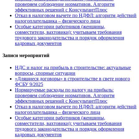
проверяем соблюдение нормативов. Алгоритм
эффективных решений с КонсультантПлюс
Отказ в налоговом вычете по НДФЛ: алгоритм действий
налогоплательщика – физического лица
Особые категории работников (женщины,
совместители, вахтовики): учитываем требования
трудового законодательства и порядок оформления
кадровых документов
Записи мероприятий
НДС и налог на прибыль в строительстве: актуальные
вопросы, спорные ситуации
«Длящиеся договоры» в строительстве в свете нового
ФСБУ 9/2025
Нормируемые расходы по налогу на прибыль:
проверяем соблюдение нормативов. Алгоритм
эффективных решений с КонсультантПлюс
Отказ в налоговом вычете по НДФЛ: алгоритм действий
налогоплательщика – физического лица
Особые категории работников (женщины,
совместители, вахтовики): учитываем требования
трудового законодательства и порядок оформления
кадровых документов