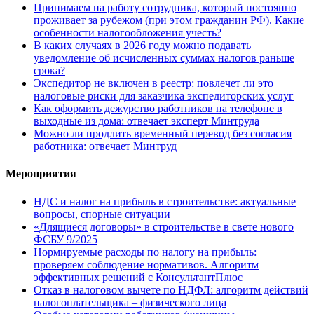
Принимаем на работу сотрудника, который постоянно
проживает за рубежом (при этом гражданин РФ). Какие
особенности налогообложения учесть?
В каких случаях в 2026 году можно подавать
уведомление об исчисленных суммах налогов раньше
срока?
Экспедитор не включен в реестр: повлечет ли это
налоговые риски для заказчика экспедиторских услуг
Как оформить дежурство работников на телефоне в
выходные из дома: отвечает эксперт Минтруда
Можно ли продлить временный перевод без согласия
работника: отвечает Минтруд
Мероприятия
НДС и налог на прибыль в строительстве: актуальные
вопросы, спорные ситуации
«Длящиеся договоры» в строительстве в свете нового
ФСБУ 9/2025
Нормируемые расходы по налогу на прибыль:
проверяем соблюдение нормативов. Алгоритм
эффективных решений с КонсультантПлюс
Отказ в налоговом вычете по НДФЛ: алгоритм действий
налогоплательщика – физического лица