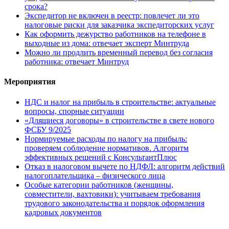
срока?
Экспедитор не включен в реестр: повлечет ли это
налоговые риски для заказчика экспедиторских услуг
Как оформить дежурство работников на телефоне в
выходные из дома: отвечает эксперт Минтруда
Можно ли продлить временный перевод без согласия
работника: отвечает Минтруд
Мероприятия
НДС и налог на прибыль в строительстве: актуальные
вопросы, спорные ситуации
«Длящиеся договоры» в строительстве в свете нового
ФСБУ 9/2025
Нормируемые расходы по налогу на прибыль:
проверяем соблюдение нормативов. Алгоритм
эффективных решений с КонсультантПлюс
Отказ в налоговом вычете по НДФЛ: алгоритм действий
налогоплательщика – физического лица
Особые категории работников (женщины,
совместители, вахтовики): учитываем требования
трудового законодательства и порядок оформления
кадровых документов