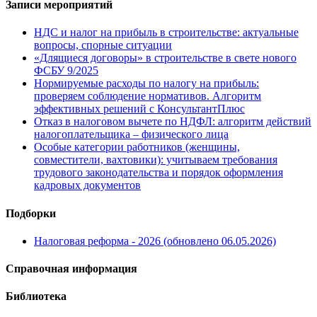
Записи мероприятий
НДС и налог на прибыль в строительстве: актуальные
вопросы, спорные ситуации
«Длящиеся договоры» в строительстве в свете нового
ФСБУ 9/2025
Нормируемые расходы по налогу на прибыль:
проверяем соблюдение нормативов. Алгоритм
эффективных решений с КонсультантПлюс
Отказ в налоговом вычете по НДФЛ: алгоритм действий
налогоплательщика – физического лица
Особые категории работников (женщины,
совместители, вахтовики): учитываем требования
трудового законодательства и порядок оформления
кадровых документов
Подборки
Налоговая реформа - 2026 (обновлено 06.05.2026)
Справочная информация
Библиотека