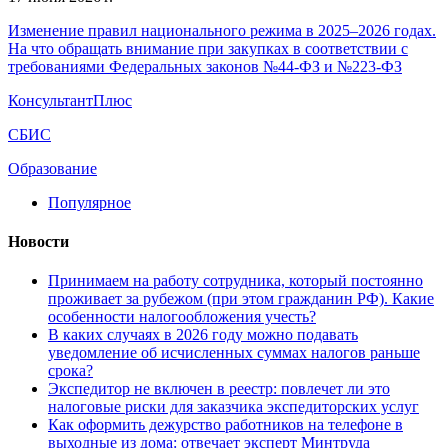
Изменение правил национального режима в 2025–2026 годах.
На что обращать внимание при закупках в соответствии с
требованиями Федеральных законов №44-ФЗ и №223-ФЗ
КонсультантПлюс
СБИС
Образование
Популярное
Новости
Принимаем на работу сотрудника, который постоянно
проживает за рубежом (при этом гражданин РФ). Какие
особенности налогообложения учесть?
В каких случаях в 2026 году можно подавать
уведомление об исчисленных суммах налогов раньше
срока?
Экспедитор не включен в реестр: повлечет ли это
налоговые риски для заказчика экспедиторских услуг
Как оформить дежурство работников на телефоне в
выходные из дома: отвечает эксперт Минтруда