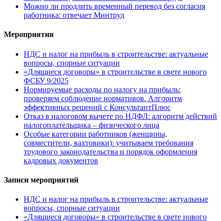
Можно ли продлить временный перевод без согласия
работника: отвечает Минтруд
Мероприятия
НДС и налог на прибыль в строительстве: актуальные
вопросы, спорные ситуации
«Длящиеся договоры» в строительстве в свете нового
ФСБУ 9/2025
Нормируемые расходы по налогу на прибыль:
проверяем соблюдение нормативов. Алгоритм
эффективных решений с КонсультантПлюс
Отказ в налоговом вычете по НДФЛ: алгоритм действий
налогоплательщика – физического лица
Особые категории работников (женщины,
совместители, вахтовики): учитываем требования
трудового законодательства и порядок оформления
кадровых документов
Записи мероприятий
НДС и налог на прибыль в строительстве: актуальные
вопросы, спорные ситуации
«Длящиеся договоры» в строительстве в свете нового