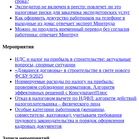
срока?
Экспедитор не включен в реестр: повлечет ли это
налоговые риски для заказчика экспедиторских услуг
Как оформить дежурство работников на телефоне в
выходные из дома: отвечает эксперт Минтруда
Можно ли продлить временный перевод без согласия
работника: отвечает Минтруд
Мероприятия
НДС и налог на прибыль в строительстве: актуальные
вопросы, спорные ситуации
«Длящиеся договоры» в строительстве в свете нового
ФСБУ 9/2025
Нормируемые расходы по налогу на прибыль:
проверяем соблюдение нормативов. Алгоритм
эффективных решений с КонсультантПлюс
Отказ в налоговом вычете по НДФЛ: алгоритм действий
налогоплательщика – физического лица
Особые категории работников (женщины,
совместители, вахтовики): учитываем требования
трудового законодательства и порядок оформления
кадровых документов
Записи мероприятий