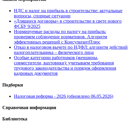
НДС и налог на прибыль в строительстве: актуальные
вопросы, спорные ситуации
«Длящиеся договоры» в строительстве в свете нового
ФСБУ 9/2025
Нормируемые расходы по налогу на прибыль:
проверяем соблюдение нормативов. Алгоритм
эффективных решений с КонсультантПлюс
Отказ в налоговом вычете по НДФЛ: алгоритм действий
налогоплательщика – физического лица
Особые категории работников (женщины,
совместители, вахтовики): учитываем требования
трудового законодательства и порядок оформления
кадровых документов
Подборки
Налоговая реформа - 2026 (обновлено 06.05.2026)
Справочная информация
Библиотека