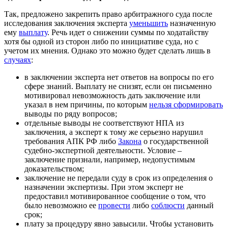
Так, предложено закрепить право арбитражного суда после
исследования заключения эксперта
уменьшить
назначенную
ему
выплату
. Речь идет о снижении суммы по ходатайству
хотя бы одной из сторон либо по инициативе суда, но с
учетом их мнения. Однако это можно будет сделать лишь в
случаях
:
в заключении эксперта нет ответов на вопросы по его
сфере знаний. Выплату не снизят, если он письменно
мотивировал невозможность дать заключение или
указал в нем причины, по которым
нельзя сформировать
выводы по ряду вопросов;
отдельные выводы не соответствуют НПА из
заключения, а эксперт к тому же серьезно нарушил
требования АПК РФ либо
Закона
о государственной
судебно-экспертной деятельности. Условие –
заключение признали, например, недопустимым
доказательством;
заключение не передали суду в срок из определения о
назначении экспертизы. При этом эксперт не
предоставил мотивированное сообщение о том, что
было невозможно ее
провести
либо
соблюсти
данный
срок;
плату за процедуру явно завысили. Чтобы установить