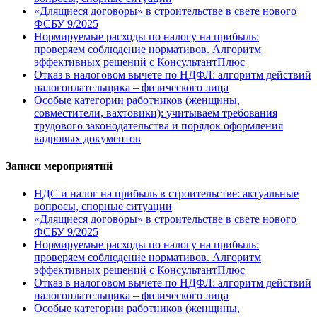
«Длящиеся договоры» в строительстве в свете нового
ФСБУ 9/2025
Нормируемые расходы по налогу на прибыль:
проверяем соблюдение нормативов. Алгоритм
эффективных решений с КонсультантПлюс
Отказ в налоговом вычете по НДФЛ: алгоритм действий
налогоплательщика – физического лица
Особые категории работников (женщины,
совместители, вахтовики): учитываем требования
трудового законодательства и порядок оформления
кадровых документов
Записи мероприятий
НДС и налог на прибыль в строительстве: актуальные
вопросы, спорные ситуации
«Длящиеся договоры» в строительстве в свете нового
ФСБУ 9/2025
Нормируемые расходы по налогу на прибыль:
проверяем соблюдение нормативов. Алгоритм
эффективных решений с КонсультантПлюс
Отказ в налоговом вычете по НДФЛ: алгоритм действий
налогоплательщика – физического лица
Особые категории работников (женщины,