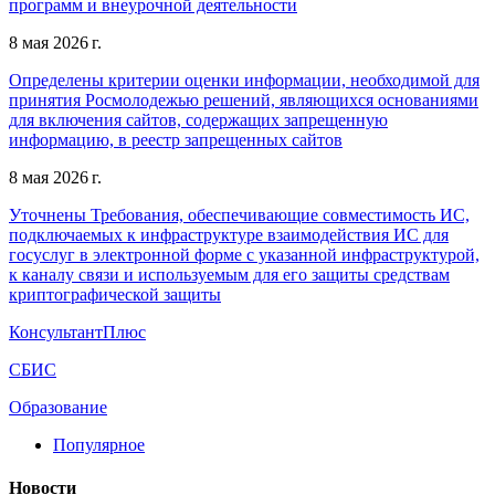
программ и внеурочной деятельности
8 мая 2026 г.
Определены критерии оценки информации, необходимой для
принятия Росмолодежью решений, являющихся основаниями
для включения сайтов, содержащих запрещенную
информацию, в реестр запрещенных сайтов
8 мая 2026 г.
Уточнены Требования, обеспечивающие совместимость ИС,
подключаемых к инфраструктуре взаимодействия ИС для
госуслуг в электронной форме с указанной инфраструктурой,
к каналу связи и используемым для его защиты средствам
криптографической защиты
КонсультантПлюс
СБИС
Образование
Популярное
Новости