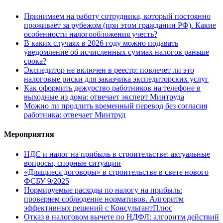
Принимаем на работу сотрудника, который постоянно
проживает за рубежом (при этом гражданин РФ). Какие
особенности налогообложения учесть?
В каких случаях в 2026 году можно подавать
уведомление об исчисленных суммах налогов раньше
срока?
Экспедитор не включен в реестр: повлечет ли это
налоговые риски для заказчика экспедиторских услуг
Как оформить дежурство работников на телефоне в
выходные из дома: отвечает эксперт Минтруда
Можно ли продлить временный перевод без согласия
работника: отвечает Минтруд
Мероприятия
НДС и налог на прибыль в строительстве: актуальные
вопросы, спорные ситуации
«Длящиеся договоры» в строительстве в свете нового
ФСБУ 9/2025
Нормируемые расходы по налогу на прибыль:
проверяем соблюдение нормативов. Алгоритм
эффективных решений с КонсультантПлюс
Отказ в налоговом вычете по НДФЛ: алгоритм действий