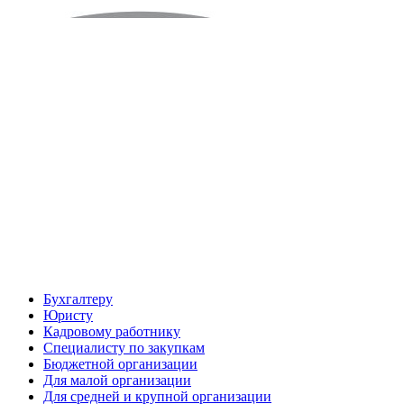
Бухгалтеру
Юристу
Кадровому работнику
Специалисту по закупкам
Бюджетной организации
Для малой организации
Для средней и крупной организации