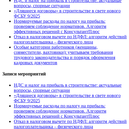
НДС и налог на прибыль в строительстве: актуальные
вопросы, спорные ситуации
«Длящиеся договоры» в строительстве в свете нового
ФСБУ 9/2025
Нормируемые расходы по налогу на прибыль:
проверяем соблюдение нормативов. Алгоритм
эффективных решений с КонсультантПлюс
Отказ в налоговом вычете по НДФЛ: алгоритм действий
налогоплательщика – физического лица
Особые категории работников (женщины,
совместители, вахтовики): учитываем требования
трудового законодательства и порядок оформления
кадровых документов
Записи мероприятий
НДС и налог на прибыль в строительстве: актуальные
вопросы, спорные ситуации
«Длящиеся договоры» в строительстве в свете нового
ФСБУ 9/2025
Нормируемые расходы по налогу на прибыль:
проверяем соблюдение нормативов. Алгоритм
эффективных решений с КонсультантПлюс
Отказ в налоговом вычете по НДФЛ: алгоритм действий
налогоплательщика – физического лица