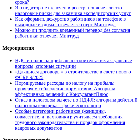
срока?
Экспедитор не включен в реестр: повлечет ли это
налоговые риски для заказчика экспедиторских услуг
Как оформить дежурство работников на телефоне в
выходные из дома: отвечает эксперт Минтруда
Можно ли продлить временный перевод без согласия
работника: отвечает Минтруд
Мероприятия
НДС и налог на прибыль в строительстве: актуальные
вопросы, спорные ситуации
«Длящиеся договоры» в строительстве в свете нового
ФСБУ 9/2025
Нормируемые расходы по налогу на прибыль:
проверяем соблюдение нормативов. Алгоритм
эффективных решений с КонсультантПлюс
Отказ в налоговом вычете по НДФЛ: алгоритм действий
налогоплательщика – физического лица
Особые категории работников (женщины,
совместители, вахтовики): учитываем требования
трудового законодательства и порядок оформления
кадровых документов