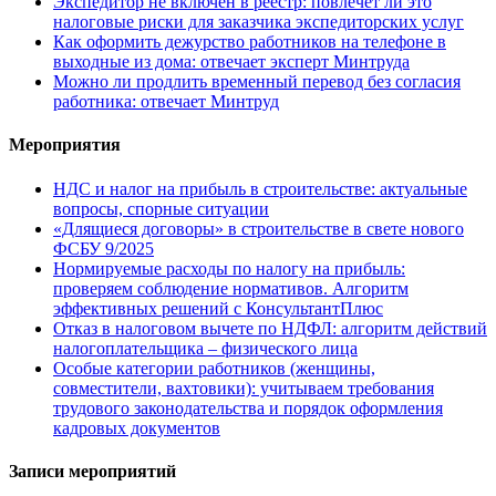
Экспедитор не включен в реестр: повлечет ли это
налоговые риски для заказчика экспедиторских услуг
Как оформить дежурство работников на телефоне в
выходные из дома: отвечает эксперт Минтруда
Можно ли продлить временный перевод без согласия
работника: отвечает Минтруд
Мероприятия
НДС и налог на прибыль в строительстве: актуальные
вопросы, спорные ситуации
«Длящиеся договоры» в строительстве в свете нового
ФСБУ 9/2025
Нормируемые расходы по налогу на прибыль:
проверяем соблюдение нормативов. Алгоритм
эффективных решений с КонсультантПлюс
Отказ в налоговом вычете по НДФЛ: алгоритм действий
налогоплательщика – физического лица
Особые категории работников (женщины,
совместители, вахтовики): учитываем требования
трудового законодательства и порядок оформления
кадровых документов
Записи мероприятий