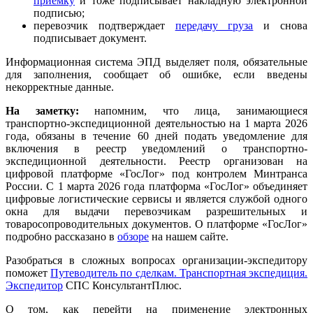
приемку
и тоже подписывает накладную электронной
подписью;
перевозчик подтверждает
передачу груза
и снова
подписывает документ.
Информационная система ЭПД выделяет поля, обязательные
для заполнения, сообщает об ошибке, если введены
некорректные данные.
На заметку:
напомним, что лица, занимающиеся
транспортно-экспедиционной деятельностью на 1 марта 2026
года, обязаны в течение 60 дней подать уведомление для
включения в реестр уведомлений о транспортно-
экспедиционной деятельности. Реестр организован на
цифровой платформе «ГосЛог» под контролем Минтранса
России. С 1 марта 2026 года платформа «ГосЛог» объединяет
цифровые логистические сервисы и является службой одного
окна для выдачи перевозчикам разрешительных и
товаросопроводительных документов. О платформе «ГосЛог»
подробно рассказано в
обзоре
на нашем сайте.
Разобраться в сложных вопросах организации-экспедитору
поможет
Путеводитель по сделкам. Транспортная экспедиция.
Экспедитор
СПС КонсультантПлюс.
О том, как перейти на применение электронных