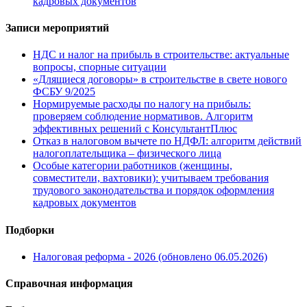
кадровых документов
Записи мероприятий
НДС и налог на прибыль в строительстве: актуальные
вопросы, спорные ситуации
«Длящиеся договоры» в строительстве в свете нового
ФСБУ 9/2025
Нормируемые расходы по налогу на прибыль:
проверяем соблюдение нормативов. Алгоритм
эффективных решений с КонсультантПлюс
Отказ в налоговом вычете по НДФЛ: алгоритм действий
налогоплательщика – физического лица
Особые категории работников (женщины,
совместители, вахтовики): учитываем требования
трудового законодательства и порядок оформления
кадровых документов
Подборки
Налоговая реформа - 2026 (обновлено 06.05.2026)
Справочная информация