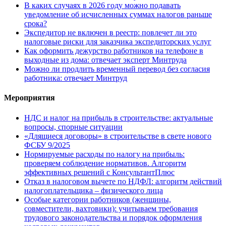
В каких случаях в 2026 году можно подавать
уведомление об исчисленных суммах налогов раньше
срока?
Экспедитор не включен в реестр: повлечет ли это
налоговые риски для заказчика экспедиторских услуг
Как оформить дежурство работников на телефоне в
выходные из дома: отвечает эксперт Минтруда
Можно ли продлить временный перевод без согласия
работника: отвечает Минтруд
Мероприятия
НДС и налог на прибыль в строительстве: актуальные
вопросы, спорные ситуации
«Длящиеся договоры» в строительстве в свете нового
ФСБУ 9/2025
Нормируемые расходы по налогу на прибыль:
проверяем соблюдение нормативов. Алгоритм
эффективных решений с КонсультантПлюс
Отказ в налоговом вычете по НДФЛ: алгоритм действий
налогоплательщика – физического лица
Особые категории работников (женщины,
совместители, вахтовики): учитываем требования
трудового законодательства и порядок оформления