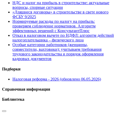
НДС и налог на прибыль в строительстве: актуальные
вопросы, спорные ситуации
«Длящиеся договоры» в строительстве в свете нового
ФСБУ 9/2025
Нормируемые расходы по налогу на прибыль:
проверяем соблюдение нормативов. Алгоритм
эффективных решений с КонсультантПлюс
Отказ в налоговом вычете по НДФЛ: алгоритм действий
налогоплательщика – физического лица
Особые категории работников (женщины,
совместители, вахтовики): учитываем требования
трудового законодательства и порядок оформления
кадровых документов
Подборки
Налоговая реформа - 2026 (обновлено 06.05.2026)
Справочная информация
Библиотека