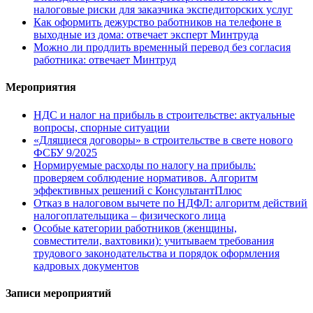
налоговые риски для заказчика экспедиторских услуг
Как оформить дежурство работников на телефоне в
выходные из дома: отвечает эксперт Минтруда
Можно ли продлить временный перевод без согласия
работника: отвечает Минтруд
Мероприятия
НДС и налог на прибыль в строительстве: актуальные
вопросы, спорные ситуации
«Длящиеся договоры» в строительстве в свете нового
ФСБУ 9/2025
Нормируемые расходы по налогу на прибыль:
проверяем соблюдение нормативов. Алгоритм
эффективных решений с КонсультантПлюс
Отказ в налоговом вычете по НДФЛ: алгоритм действий
налогоплательщика – физического лица
Особые категории работников (женщины,
совместители, вахтовики): учитываем требования
трудового законодательства и порядок оформления
кадровых документов
Записи мероприятий