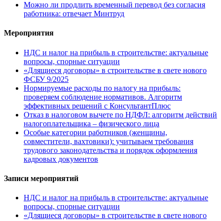
Можно ли продлить временный перевод без согласия
работника: отвечает Минтруд
Мероприятия
НДС и налог на прибыль в строительстве: актуальные
вопросы, спорные ситуации
«Длящиеся договоры» в строительстве в свете нового
ФСБУ 9/2025
Нормируемые расходы по налогу на прибыль:
проверяем соблюдение нормативов. Алгоритм
эффективных решений с КонсультантПлюс
Отказ в налоговом вычете по НДФЛ: алгоритм действий
налогоплательщика – физического лица
Особые категории работников (женщины,
совместители, вахтовики): учитываем требования
трудового законодательства и порядок оформления
кадровых документов
Записи мероприятий
НДС и налог на прибыль в строительстве: актуальные
вопросы, спорные ситуации
«Длящиеся договоры» в строительстве в свете нового