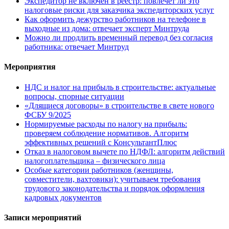
Экспедитор не включен в реестр: повлечет ли это
налоговые риски для заказчика экспедиторских услуг
Как оформить дежурство работников на телефоне в
выходные из дома: отвечает эксперт Минтруда
Можно ли продлить временный перевод без согласия
работника: отвечает Минтруд
Мероприятия
НДС и налог на прибыль в строительстве: актуальные
вопросы, спорные ситуации
«Длящиеся договоры» в строительстве в свете нового
ФСБУ 9/2025
Нормируемые расходы по налогу на прибыль:
проверяем соблюдение нормативов. Алгоритм
эффективных решений с КонсультантПлюс
Отказ в налоговом вычете по НДФЛ: алгоритм действий
налогоплательщика – физического лица
Особые категории работников (женщины,
совместители, вахтовики): учитываем требования
трудового законодательства и порядок оформления
кадровых документов
Записи мероприятий