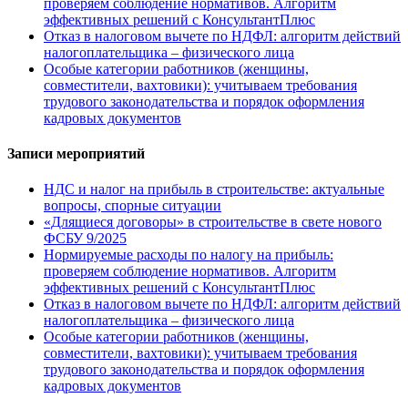
проверяем соблюдение нормативов. Алгоритм
эффективных решений с КонсультантПлюс
Отказ в налоговом вычете по НДФЛ: алгоритм действий
налогоплательщика – физического лица
Особые категории работников (женщины,
совместители, вахтовики): учитываем требования
трудового законодательства и порядок оформления
кадровых документов
Записи мероприятий
НДС и налог на прибыль в строительстве: актуальные
вопросы, спорные ситуации
«Длящиеся договоры» в строительстве в свете нового
ФСБУ 9/2025
Нормируемые расходы по налогу на прибыль:
проверяем соблюдение нормативов. Алгоритм
эффективных решений с КонсультантПлюс
Отказ в налоговом вычете по НДФЛ: алгоритм действий
налогоплательщика – физического лица
Особые категории работников (женщины,
совместители, вахтовики): учитываем требования
трудового законодательства и порядок оформления
кадровых документов