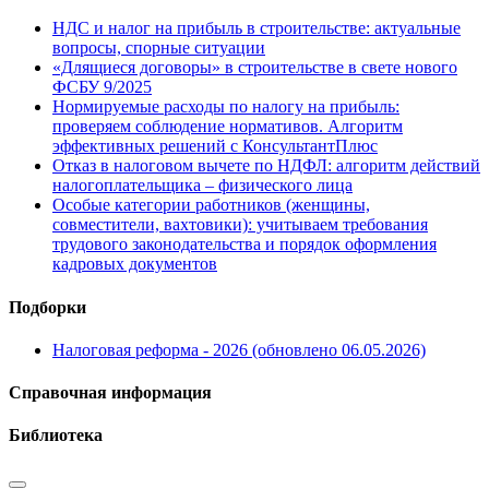
НДС и налог на прибыль в строительстве: актуальные
вопросы, спорные ситуации
«Длящиеся договоры» в строительстве в свете нового
ФСБУ 9/2025
Нормируемые расходы по налогу на прибыль:
проверяем соблюдение нормативов. Алгоритм
эффективных решений с КонсультантПлюс
Отказ в налоговом вычете по НДФЛ: алгоритм действий
налогоплательщика – физического лица
Особые категории работников (женщины,
совместители, вахтовики): учитываем требования
трудового законодательства и порядок оформления
кадровых документов
Подборки
Налоговая реформа - 2026 (обновлено 06.05.2026)
Справочная информация
Библиотека