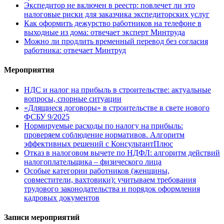
Экспедитор не включен в реестр: повлечет ли это
налоговые риски для заказчика экспедиторских услуг
Как оформить дежурство работников на телефоне в
выходные из дома: отвечает эксперт Минтруда
Можно ли продлить временный перевод без согласия
работника: отвечает Минтруд
Мероприятия
НДС и налог на прибыль в строительстве: актуальные
вопросы, спорные ситуации
«Длящиеся договоры» в строительстве в свете нового
ФСБУ 9/2025
Нормируемые расходы по налогу на прибыль:
проверяем соблюдение нормативов. Алгоритм
эффективных решений с КонсультантПлюс
Отказ в налоговом вычете по НДФЛ: алгоритм действий
налогоплательщика – физического лица
Особые категории работников (женщины,
совместители, вахтовики): учитываем требования
трудового законодательства и порядок оформления
кадровых документов
Записи мероприятий