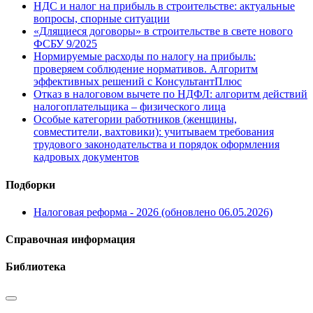
НДС и налог на прибыль в строительстве: актуальные
вопросы, спорные ситуации
«Длящиеся договоры» в строительстве в свете нового
ФСБУ 9/2025
Нормируемые расходы по налогу на прибыль:
проверяем соблюдение нормативов. Алгоритм
эффективных решений с КонсультантПлюс
Отказ в налоговом вычете по НДФЛ: алгоритм действий
налогоплательщика – физического лица
Особые категории работников (женщины,
совместители, вахтовики): учитываем требования
трудового законодательства и порядок оформления
кадровых документов
Подборки
Налоговая реформа - 2026 (обновлено 06.05.2026)
Справочная информация
Библиотека