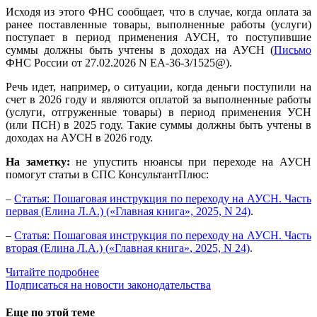
Исходя из этого ФНС сообщает, что в случае, когда оплата за
ранее поставленные товары, выполненные работы (услуги)
поступает в период применения АУСН, то поступившие
суммы должны быть учтены в доходах на АУСН (
Письмо
ФНС России от 27.02.2026 N ЕА-36-3/1525@).
Речь идет, например, о ситуации, когда деньги поступили на
счет в 2026 году и являются оплатой за выполненные работы
(услуги, отгруженные товары) в период применения УСН
(или ПСН) в 2025 году. Такие суммы должны быть учтены в
доходах на АУСН в 2026 году.
На заметку:
не упустить нюансы при переходе на АУСН
помогут статьи в СПС КонсультантПлюс:
–
Статья: Пошаговая инструкция по переходу на АУСН. Часть
первая (Елина Л.А.) («Главная книга», 2025, N 24)
.
–
Статья: Пошаговая инструкция по переходу на АУСН. Часть
вторая (Елина Л.А.) (
«
Главная книга
»
, 2025, N 24)
.
Читайте подробнее
Подписаться на новости законодательства
Еще по этой теме