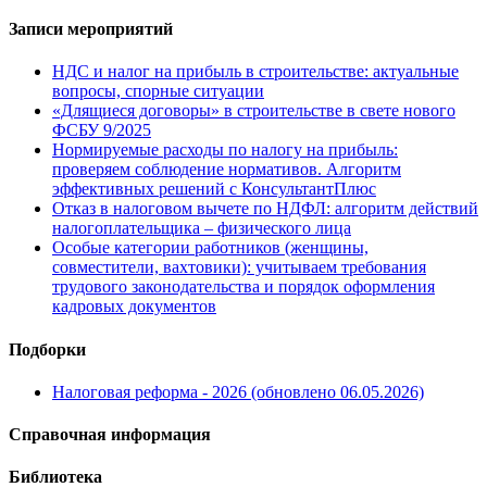
Записи мероприятий
НДС и налог на прибыль в строительстве: актуальные
вопросы, спорные ситуации
«Длящиеся договоры» в строительстве в свете нового
ФСБУ 9/2025
Нормируемые расходы по налогу на прибыль:
проверяем соблюдение нормативов. Алгоритм
эффективных решений с КонсультантПлюс
Отказ в налоговом вычете по НДФЛ: алгоритм действий
налогоплательщика – физического лица
Особые категории работников (женщины,
совместители, вахтовики): учитываем требования
трудового законодательства и порядок оформления
кадровых документов
Подборки
Налоговая реформа - 2026 (обновлено 06.05.2026)
Справочная информация
Библиотека