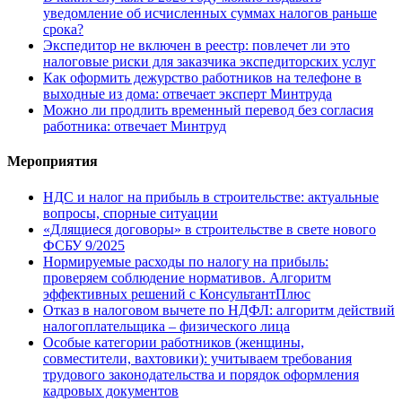
уведомление об исчисленных суммах налогов раньше
срока?
Экспедитор не включен в реестр: повлечет ли это
налоговые риски для заказчика экспедиторских услуг
Как оформить дежурство работников на телефоне в
выходные из дома: отвечает эксперт Минтруда
Можно ли продлить временный перевод без согласия
работника: отвечает Минтруд
Мероприятия
НДС и налог на прибыль в строительстве: актуальные
вопросы, спорные ситуации
«Длящиеся договоры» в строительстве в свете нового
ФСБУ 9/2025
Нормируемые расходы по налогу на прибыль:
проверяем соблюдение нормативов. Алгоритм
эффективных решений с КонсультантПлюс
Отказ в налоговом вычете по НДФЛ: алгоритм действий
налогоплательщика – физического лица
Особые категории работников (женщины,
совместители, вахтовики): учитываем требования
трудового законодательства и порядок оформления
кадровых документов