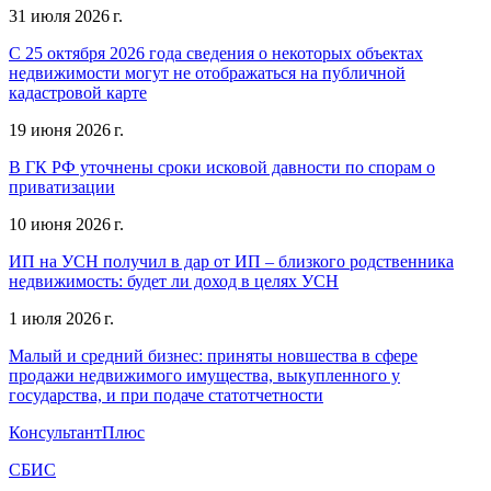
31 июля 2026 г.
С 25 октября 2026 года сведения о некоторых объектах
недвижимости могут не отображаться на публичной
кадастровой карте
19 июня 2026 г.
В ГК РФ уточнены сроки исковой давности по спорам о
приватизации
10 июня 2026 г.
ИП на УСН получил в дар от ИП – близкого родственника
недвижимость: будет ли доход в целях УСН
1 июля 2026 г.
Малый и средний бизнес: приняты новшества в сфере
продажи недвижимого имущества, выкупленного у
государства, и при подаче статотчетности
КонсультантПлюс
СБИС