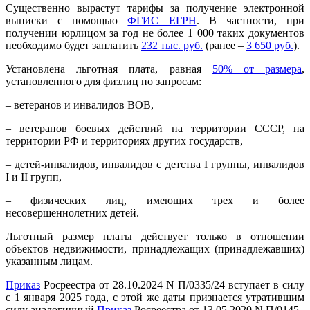
Существенно вырастут тарифы за получение электронной
выписки с помощью
ФГИС ЕГРН
. В частности, при
получении юрлицом за год не более 1 000 таких документов
необходимо будет заплатить
232 тыс. руб.
(ранее –
3 650 руб.
).
Установлена льготная плата, равная
50% от размера
,
установленного для физлиц по запросам:
– ветеранов и инвалидов ВОВ,
– ветеранов боевых действий на территории СССР, на
территории РФ и территориях других государств,
– детей-инвалидов, инвалидов с детства I группы, инвалидов
I и II групп,
– физических лиц, имеющих трех и более
несовершеннолетних детей.
Льготный размер платы действует только в отношении
объектов недвижимости, принадлежащих (принадлежавших)
указанным лицам.
Приказ
Росреестра от 28.10.2024 N П/0335/24 вступает в силу
с 1 января 2025 года, с этой же даты признается утратившим
силу аналогичный
Приказ
Росреестра от 13.05.2020 N П/0145.