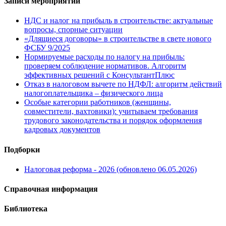
Записи мероприятий
НДС и налог на прибыль в строительстве: актуальные
вопросы, спорные ситуации
«Длящиеся договоры» в строительстве в свете нового
ФСБУ 9/2025
Нормируемые расходы по налогу на прибыль:
проверяем соблюдение нормативов. Алгоритм
эффективных решений с КонсультантПлюс
Отказ в налоговом вычете по НДФЛ: алгоритм действий
налогоплательщика – физического лица
Особые категории работников (женщины,
совместители, вахтовики): учитываем требования
трудового законодательства и порядок оформления
кадровых документов
Подборки
Налоговая реформа - 2026 (обновлено 06.05.2026)
Справочная информация
Библиотека