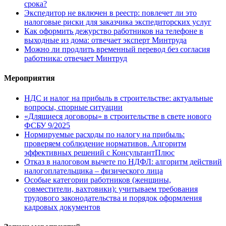
срока?
Экспедитор не включен в реестр: повлечет ли это
налоговые риски для заказчика экспедиторских услуг
Как оформить дежурство работников на телефоне в
выходные из дома: отвечает эксперт Минтруда
Можно ли продлить временный перевод без согласия
работника: отвечает Минтруд
Мероприятия
НДС и налог на прибыль в строительстве: актуальные
вопросы, спорные ситуации
«Длящиеся договоры» в строительстве в свете нового
ФСБУ 9/2025
Нормируемые расходы по налогу на прибыль:
проверяем соблюдение нормативов. Алгоритм
эффективных решений с КонсультантПлюс
Отказ в налоговом вычете по НДФЛ: алгоритм действий
налогоплательщика – физического лица
Особые категории работников (женщины,
совместители, вахтовики): учитываем требования
трудового законодательства и порядок оформления
кадровых документов