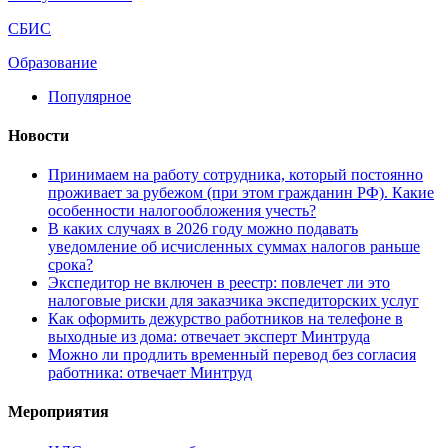
СБИС
Образование
Популярное
Новости
Принимаем на работу сотрудника, который постоянно
проживает за рубежом (при этом гражданин РФ). Какие
особенности налогообложения учесть?
В каких случаях в 2026 году можно подавать
уведомление об исчисленных суммах налогов раньше
срока?
Экспедитор не включен в реестр: повлечет ли это
налоговые риски для заказчика экспедиторских услуг
Как оформить дежурство работников на телефоне в
выходные из дома: отвечает эксперт Минтруда
Можно ли продлить временный перевод без согласия
работника: отвечает Минтруд
Мероприятия