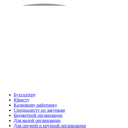
Бухгалтеру
Юристу
Кадровому работнику
Специалисту по закупкам
Бюджетной организации
Для малой организации
Для средней и крупной организации