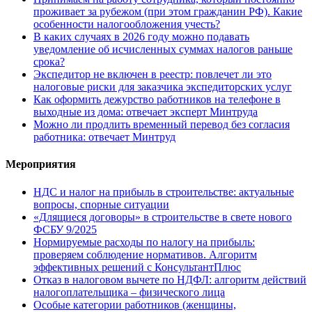
проживает за рубежом (при этом гражданин РФ). Какие
особенности налогообложения учесть?
В каких случаях в 2026 году можно подавать
уведомление об исчисленных суммах налогов раньше
срока?
Экспедитор не включен в реестр: повлечет ли это
налоговые риски для заказчика экспедиторских услуг
Как оформить дежурство работников на телефоне в
выходные из дома: отвечает эксперт Минтруда
Можно ли продлить временный перевод без согласия
работника: отвечает Минтруд
Мероприятия
НДС и налог на прибыль в строительстве: актуальные
вопросы, спорные ситуации
«Длящиеся договоры» в строительстве в свете нового
ФСБУ 9/2025
Нормируемые расходы по налогу на прибыль:
проверяем соблюдение нормативов. Алгоритм
эффективных решений с КонсультантПлюс
Отказ в налоговом вычете по НДФЛ: алгоритм действий
налогоплательщика – физического лица
Особые категории работников (женщины,