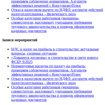
проверяем соблюдение нормативов. Алгоритм
эффективных решений с КонсультантПлюс
Отказ в налоговом вычете по НДФЛ: алгоритм действий
налогоплательщика – физического лица
Особые категории работников (женщины,
совместители, вахтовики): учитываем требования
трудового законодательства и порядок оформления
кадровых документов
Записи мероприятий
НДС и налог на прибыль в строительстве: актуальные
вопросы, спорные ситуации
«Длящиеся договоры» в строительстве в свете нового
ФСБУ 9/2025
Нормируемые расходы по налогу на прибыль:
проверяем соблюдение нормативов. Алгоритм
эффективных решений с КонсультантПлюс
Отказ в налоговом вычете по НДФЛ: алгоритм действий
налогоплательщика – физического лица
Особые категории работников (женщины,
совместители, вахтовики): учитываем требования
трудового законодательства и порядок оформления
кадровых документов