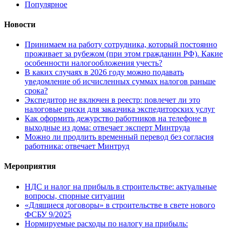
Популярное
Новости
Принимаем на работу сотрудника, который постоянно
проживает за рубежом (при этом гражданин РФ). Какие
особенности налогообложения учесть?
В каких случаях в 2026 году можно подавать
уведомление об исчисленных суммах налогов раньше
срока?
Экспедитор не включен в реестр: повлечет ли это
налоговые риски для заказчика экспедиторских услуг
Как оформить дежурство работников на телефоне в
выходные из дома: отвечает эксперт Минтруда
Можно ли продлить временный перевод без согласия
работника: отвечает Минтруд
Мероприятия
НДС и налог на прибыль в строительстве: актуальные
вопросы, спорные ситуации
«Длящиеся договоры» в строительстве в свете нового
ФСБУ 9/2025
Нормируемые расходы по налогу на прибыль: