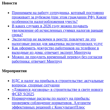
Новости
Принимаем на работу сотрудника, который постоянно
проживает за рубежом (при этом гражданин РФ). Какие
особенности налогообложения учесть?
В каких случаях в 2026 году можно подавать
уведомление об исчисленных суммах налогов раньше
срока?
Экспедитор не включен в реестр: повлечет ли это
налоговые риски для заказчика экспедиторских услуг
Как оформить дежурство работников на телефоне в
выходные из дома: отвечает эксперт Минтруда
Можно ли продлить временный перевод без согласия
работника: отвечает Минтруд
Мероприятия
НДС и налог на прибыль в строительстве: актуальные
вопросы, спорные ситуации
«Длящиеся договоры» в строительстве в свете нового
ФСБУ 9/2025
Нормируемые расходы по налогу на прибыль:
проверяем соблюдение нормативов. Алгоритм
эффективных решений с КонсультантПлюс