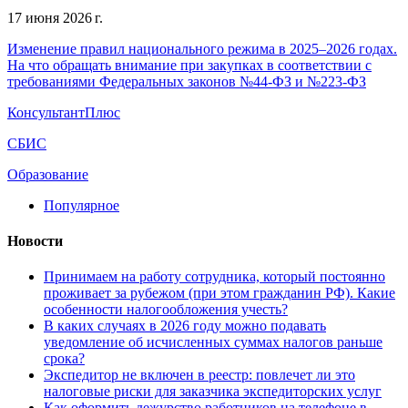
17 июня 2026 г.
Изменение правил национального режима в 2025–2026 годах.
На что обращать внимание при закупках в соответствии с
требованиями Федеральных законов №44-ФЗ и №223-ФЗ
КонсультантПлюс
СБИС
Образование
Популярное
Новости
Принимаем на работу сотрудника, который постоянно
проживает за рубежом (при этом гражданин РФ). Какие
особенности налогообложения учесть?
В каких случаях в 2026 году можно подавать
уведомление об исчисленных суммах налогов раньше
срока?
Экспедитор не включен в реестр: повлечет ли это
налоговые риски для заказчика экспедиторских услуг
Как оформить дежурство работников на телефоне в