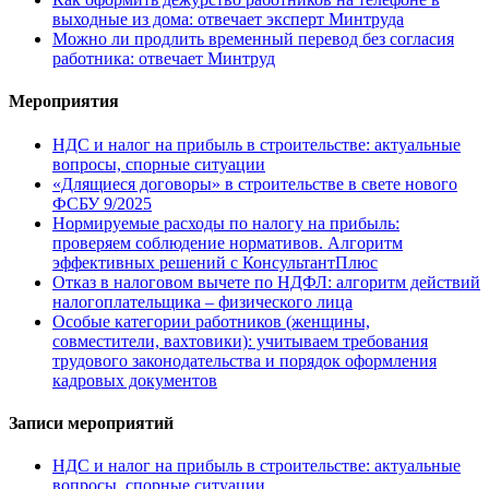
выходные из дома: отвечает эксперт Минтруда
Можно ли продлить временный перевод без согласия
работника: отвечает Минтруд
Мероприятия
НДС и налог на прибыль в строительстве: актуальные
вопросы, спорные ситуации
«Длящиеся договоры» в строительстве в свете нового
ФСБУ 9/2025
Нормируемые расходы по налогу на прибыль:
проверяем соблюдение нормативов. Алгоритм
эффективных решений с КонсультантПлюс
Отказ в налоговом вычете по НДФЛ: алгоритм действий
налогоплательщика – физического лица
Особые категории работников (женщины,
совместители, вахтовики): учитываем требования
трудового законодательства и порядок оформления
кадровых документов
Записи мероприятий
НДС и налог на прибыль в строительстве: актуальные
вопросы, спорные ситуации