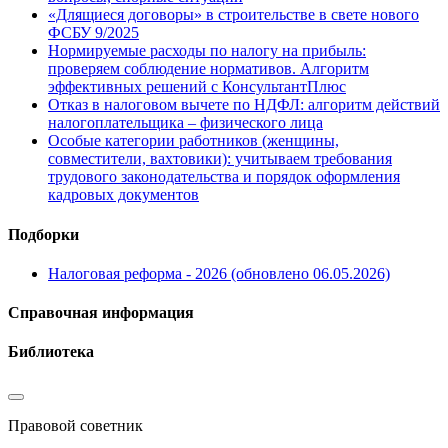
«Длящиеся договоры» в строительстве в свете нового
ФСБУ 9/2025
Нормируемые расходы по налогу на прибыль:
проверяем соблюдение нормативов. Алгоритм
эффективных решений с КонсультантПлюс
Отказ в налоговом вычете по НДФЛ: алгоритм действий
налогоплательщика – физического лица
Особые категории работников (женщины,
совместители, вахтовики): учитываем требования
трудового законодательства и порядок оформления
кадровых документов
Подборки
Налоговая реформа - 2026 (обновлено 06.05.2026)
Справочная информация
Библиотека
Правовой советник