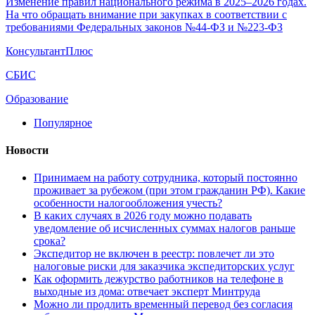
Изменение правил национального режима в 2025–2026 годах.
На что обращать внимание при закупках в соответствии с
требованиями Федеральных законов №44-ФЗ и №223-ФЗ
КонсультантПлюс
СБИС
Образование
Популярное
Новости
Принимаем на работу сотрудника, который постоянно
проживает за рубежом (при этом гражданин РФ). Какие
особенности налогообложения учесть?
В каких случаях в 2026 году можно подавать
уведомление об исчисленных суммах налогов раньше
срока?
Экспедитор не включен в реестр: повлечет ли это
налоговые риски для заказчика экспедиторских услуг
Как оформить дежурство работников на телефоне в
выходные из дома: отвечает эксперт Минтруда
Можно ли продлить временный перевод без согласия