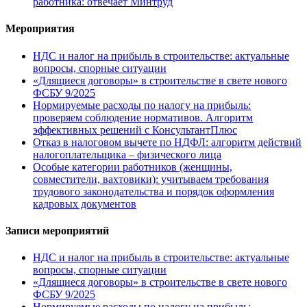
работника: отвечает Минтруд
Мероприятия
НДС и налог на прибыль в строительстве: актуальные
вопросы, спорные ситуации
«Длящиеся договоры» в строительстве в свете нового
ФСБУ 9/2025
Нормируемые расходы по налогу на прибыль:
проверяем соблюдение нормативов. Алгоритм
эффективных решений с КонсультантПлюс
Отказ в налоговом вычете по НДФЛ: алгоритм действий
налогоплательщика – физического лица
Особые категории работников (женщины,
совместители, вахтовики): учитываем требования
трудового законодательства и порядок оформления
кадровых документов
Записи мероприятий
НДС и налог на прибыль в строительстве: актуальные
вопросы, спорные ситуации
«Длящиеся договоры» в строительстве в свете нового
ФСБУ 9/2025
Нормируемые расходы по налогу на прибыль: