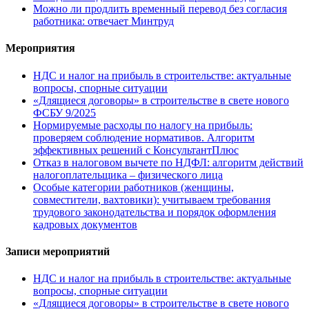
Можно ли продлить временный перевод без согласия
работника: отвечает Минтруд
Мероприятия
НДС и налог на прибыль в строительстве: актуальные
вопросы, спорные ситуации
«Длящиеся договоры» в строительстве в свете нового
ФСБУ 9/2025
Нормируемые расходы по налогу на прибыль:
проверяем соблюдение нормативов. Алгоритм
эффективных решений с КонсультантПлюс
Отказ в налоговом вычете по НДФЛ: алгоритм действий
налогоплательщика – физического лица
Особые категории работников (женщины,
совместители, вахтовики): учитываем требования
трудового законодательства и порядок оформления
кадровых документов
Записи мероприятий
НДС и налог на прибыль в строительстве: актуальные
вопросы, спорные ситуации
«Длящиеся договоры» в строительстве в свете нового