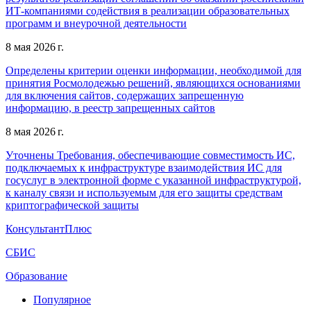
ИТ-компаниями содействия в реализации образовательных
программ и внеурочной деятельности
8 мая 2026 г.
Определены критерии оценки информации, необходимой для
принятия Росмолодежью решений, являющихся основаниями
для включения сайтов, содержащих запрещенную
информацию, в реестр запрещенных сайтов
8 мая 2026 г.
Уточнены Требования, обеспечивающие совместимость ИС,
подключаемых к инфраструктуре взаимодействия ИС для
госуслуг в электронной форме с указанной инфраструктурой,
к каналу связи и используемым для его защиты средствам
криптографической защиты
КонсультантПлюс
СБИС
Образование
Популярное