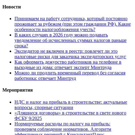
Новости
Принимаем на работу сотрудника, который постоянно
проживает за рубежом (при этом гражданин РФ). Какие
особенности налогообложения учесть?
В каких случаях в 2026 году можно подавать
уведомление об исчисленных суммах налогов раньше
срока?
Экспедитор не включен в реестр: повлечет ли это
налоговые риски для заказчика экспедиторских услуг
Как оформить дежурство работников на телефоне в
выходные из дома: отвечает эксперт Минтруда
Можно ли продлить временный перевод без согласия
работника: отвечает Минтруд
Мероприятия
НДС и налог на прибыль в строительстве: актуальные
вопросы, спорные ситуации
«Длящиеся договоры» в строительстве в свете нового
ФСБУ 9/2025
Нормируемые расходы по налогу на прибыль:
проверяем соблюдение нормативов. Алгоритм
эффективных решений с КонсультантПлюс