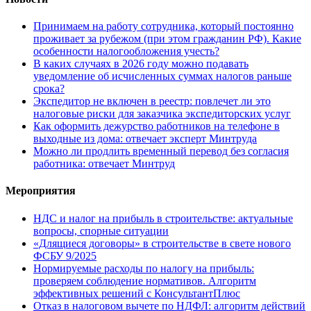
Принимаем на работу сотрудника, который постоянно
проживает за рубежом (при этом гражданин РФ). Какие
особенности налогообложения учесть?
В каких случаях в 2026 году можно подавать
уведомление об исчисленных суммах налогов раньше
срока?
Экспедитор не включен в реестр: повлечет ли это
налоговые риски для заказчика экспедиторских услуг
Как оформить дежурство работников на телефоне в
выходные из дома: отвечает эксперт Минтруда
Можно ли продлить временный перевод без согласия
работника: отвечает Минтруд
Мероприятия
НДС и налог на прибыль в строительстве: актуальные
вопросы, спорные ситуации
«Длящиеся договоры» в строительстве в свете нового
ФСБУ 9/2025
Нормируемые расходы по налогу на прибыль:
проверяем соблюдение нормативов. Алгоритм
эффективных решений с КонсультантПлюс
Отказ в налоговом вычете по НДФЛ: алгоритм действий