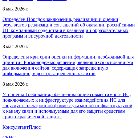
8 мая 2026 г.
Определен Порядок заключения, реализации и оценки
результатов реализации соглашений об оказании российскими
ИТ-компаниями содействия в реализации образовательных
программ и внеурочной деятельности
8 мая 2026 г.
Определены критерии оценки информации, необходимой для
принятия Росмолодежью решений, являющихся основаниями
для включения сайтов, содержащих запрещенную
информацию, в реестр запрещенных сайтов
8 мая 2026 г.
Уточнены Требования, обеспечивающие совместимость ИС,
подключаемых к инфраструктуре взаимодействия ИС для
госуслуг в электронной форме с указанной инфраструктурой,
к каналу связи и используемым для его защиты средствам
криптографической защиты
КонсультантПлюс
СБИС