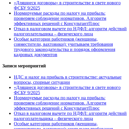
«Длящиеся договоры» в строительстве в свете нового
ФСБУ 9/2025
Нормируемые расходы по налогу на прибыль:
проверяем соблюдение нормативов. Алгоритм
эффективных решений с КонсультантПлюс
Отказ в налоговом вычете по НДФЛ: алгоритм действий
налогоплательщика – физического лица
Особые категории работников (женщины,
совместители, вахтовики): учитываем требования
трудового законодательства и порядок оформления
кадровых документов
Записи мероприятий
НДС и налог на прибыль в строительстве: актуальные
вопросы, спорные ситуации
«Длящиеся договоры» в строительстве в свете нового
ФСБУ 9/2025
Нормируемые расходы по налогу на прибыль:
проверяем соблюдение нормативов. Алгоритм
эффективных решений с КонсультантПлюс
Отказ в налоговом вычете по НДФЛ: алгоритм действий
налогоплательщика – физического лица
Особые категории работников (женщины,
совместители, вахтовики): учитываем требования